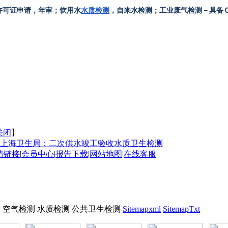
许可证申请，年审；饮用水
水质检测
，自来水检测；工业废气检测－具备
关闭
】
上海卫生局：二次供水竣工验收水质卫生检测
情链接
|
会员中心
|
报告下载
|
网站地图
|
在线客服
 空气检测 水质检测 公共卫生检测
Sitemapxml
SitemapTxt