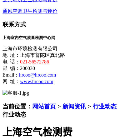
通风空调卫生检测与评价
联系方式
上海室内空气质量检测中心网
上海市环境检测有限公司
地 址：上海市普陀区真北路
电 话：
021-56572786
邮 编：200030
Email：
hrcoo@hrcoo.com
网 址：
www.hrcoo.com
当前位置：
网站首页
>
新闻资讯
>
行业动态
行业动态
上海空气检测费