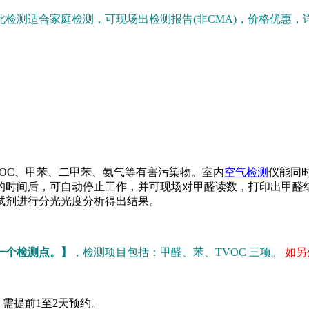
适合家庭检测，可现场出检测报告(非CMA)，价格优惠，详情请看
OC、甲苯、二甲苯、氨气等有害污染物。室内
空气检测
仪能同
的时间后，可自动停止工作，并可现场对甲醛读数，打印出甲醛
试剂进行分光光度分析得出结果。
为一个检测点。】
，检测项目包括：甲醛、苯、TVOC 三项。
如另
需提前1至2天预约。