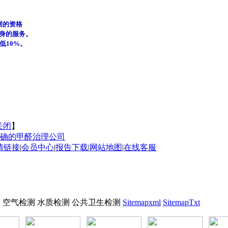
据的资格
身的服务。
低10%。
关闭
】
确的甲醛治理公司
情链接
|
会员中心
|
报告下载
|
网站地图
|
在线客服
 空气检测 水质检测 公共卫生检测
Sitemapxml
SitemapTxt