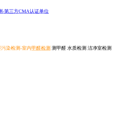
醛污染检测
-室内
甲醛检测
测甲醛 水质检测 洁净室检测