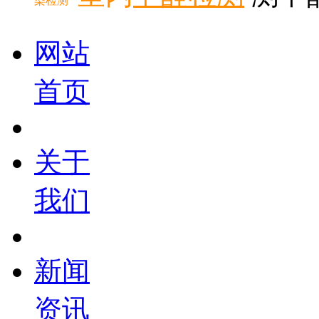
染检测
网站
首页
关于
我们
新闻
资讯