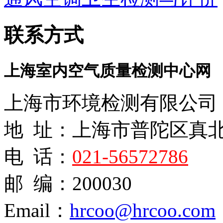
联系方式
上海室内空气质量检测中心网
上海市环境检测有限公司
地 址：上海市普陀区真
电 话：
021-56572786
邮 编：200030
Email：
hrcoo@hrcoo.com