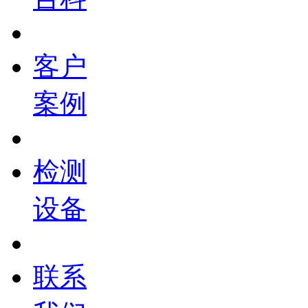
客户
案例
检测
设备
联系