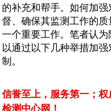
的补充和帮手。如何加强
督、确保其监测工作的质
一个重要工作。笔者认为
以通过以下几种举措加强
制。
信誉至上，服务第一；权
检测中心网！