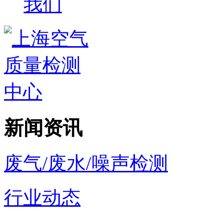
我们
新闻资讯
废气/废水/噪声检测
行业动态