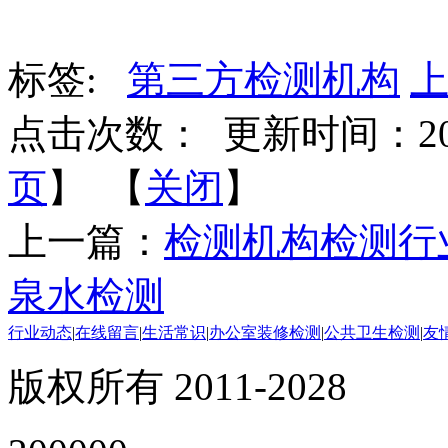
标签:
第三方检测机构
点击次数：
更新时间：2017-
页
】 【
关闭
】
上一篇：
检测机构检测行
泉水检测
行业动态
|
在线留言
|
生活常识
|
办公室装修检测
|
公共卫生检测
|
友
版权所有 2011-2028