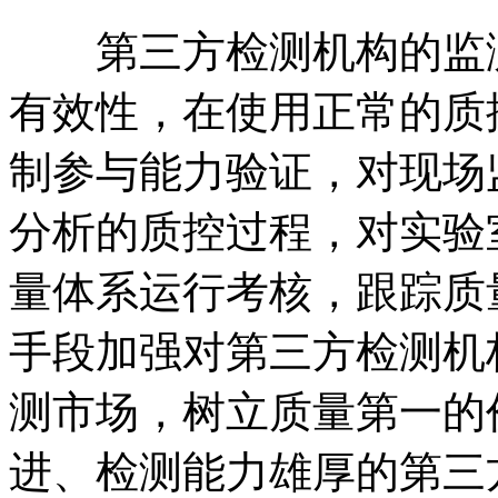
第三方检测机构的监测
有效性，在使用正常的质
制参与能力验证，对现场
分析的质控过程，对实验
量体系运行考核，跟踪质
手段加强对第三方检测机
测市场，树立质量第一的
进、检测能力雄厚的第三