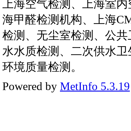
上海空气检测、上海室内
海甲醛检测机构、上海C
检测、无尘室检测、公共
水水质检测、二次供水卫
环境质量检测。
Powered by
MetInfo 5.3.19