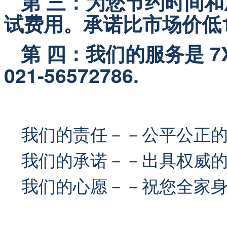
   第 三：为您节约时间
试费用。承诺比市场价低1
   第 四：我们的服务是 
021-56572786.
我们的责任－－公平公正
我们的承诺－－出具权威的
我们的心愿－－祝您全家身