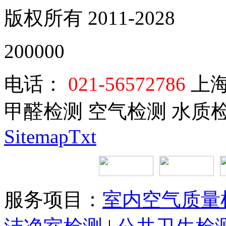
版权所有 2011-2028
200000
电话：
021-56572786
上海
甲醛检测 空气检测 水质
SitemapTxt
服务项目：
室内空气质量