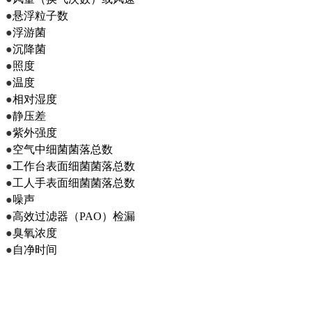
●
悬浮粒子数
●
浮游菌
●
沉降菌
●
照度
●
温度
●
相对湿度
●
静压差
●
紫外强度
●
空气中细菌菌落总数
●
工作台表面细菌菌落总数
●
工人手表面细菌菌落总数
●
噪声
●
高效过滤器（PAO）检漏
●
臭氧浓度
●
自净时间