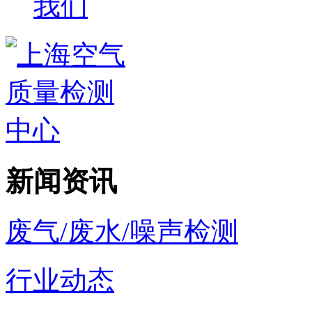
我们
新闻资讯
废气/废水/噪声检测
行业动态