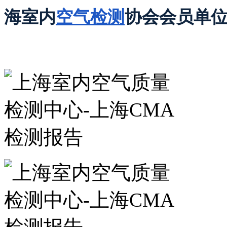
海室内
空气检测
协会会员单