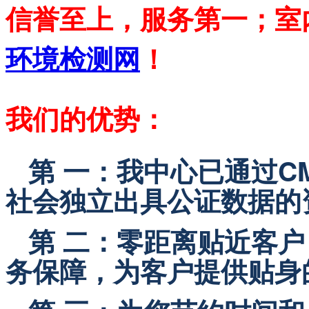
信誉至上，服务第一；室
环境检测网
！
我们的优势：
第 一：我中心已通过C
社会独立出具公证数据的
   第 二：零距离贴近
务保障，为客户提供贴身