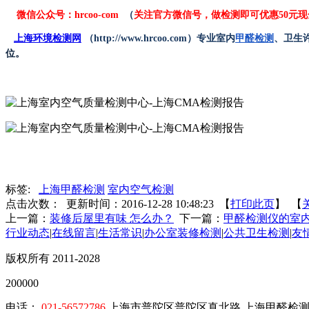
微信公众号：hrcoo-com
（
关注官方微信号，做检测即可优惠50元现
上海环境检测网
（http://www.hrcoo.com）专业室内
甲醛检测
、卫生
位。
标签:
上海甲醛检测
室内空气检测
点击次数：
更新时间：2016-12-28 10:48:23 【
打印此页
】 【
上一篇：
装修后屋里有味 怎么办？
下一篇：
甲醛检测仪的室
行业动态
|
在线留言
|
生活常识
|
办公室装修检测
|
公共卫生检测
|
友
版权所有 2011-2028
200000
电话：
021-56572786
上海市普陀区普陀区真北路 上海甲醛检测