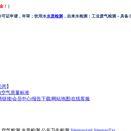
金！
）
许可证申请，年审；饮用水
水质检测
，自来水检测；工业废气检测－具备
关闭
】
内空气质量标准
情链接
|
会员中心
|
报告下载
|
网站地图
|
在线客服
 空气检测 水质检测 公共卫生检测
Sitemapxml
SitemapTxt