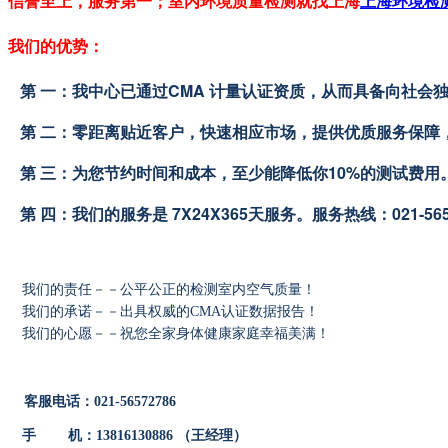
信誉至上，服务第一；室内环境质量检测就找上海
上海环境检
我们的优势：
第 一：我中心已通过CMA 计量认证资质，从而具备向社会
   第 二：零距离贴近客户，快速相应市场，提供优质服务保
   第 三：为您节约时间和成本，至少能降低你10%的测试费用
   第 四：我们的服务是 7X24X365天服务。服务热线：021-5657
我们的责任－－公平公正的
检测室内空气质量
！
我们的承诺－－出具权威的CMA认证数据报告！
我们的心愿－－祝您全家身体健康家庭幸福美满！
客服电话：021-56572786
手 机：13816130886 （王经理）