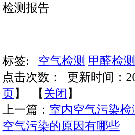
标签:
空气检测
甲醛检
点击次数：
更新时间：2016-
页
】 【
关闭
】
上一篇：
室内空气污染检
空气污染的原因有哪些