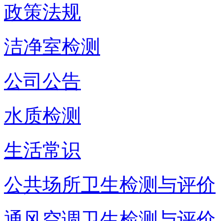
政策法规
洁净室检测
公司公告
水质检测
生活常识
公共场所卫生检测与评价
通风空调卫生检测与评价