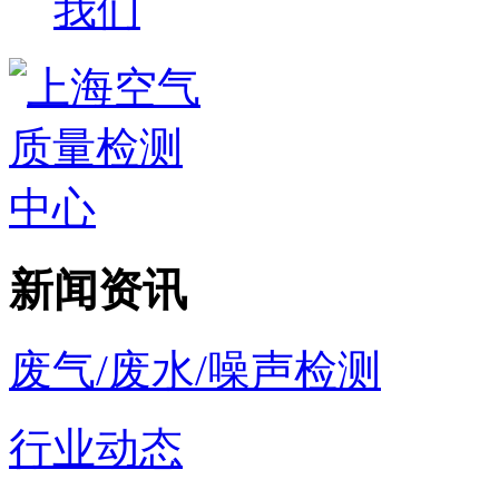
我们
新闻资讯
废气/废水/噪声检测
行业动态