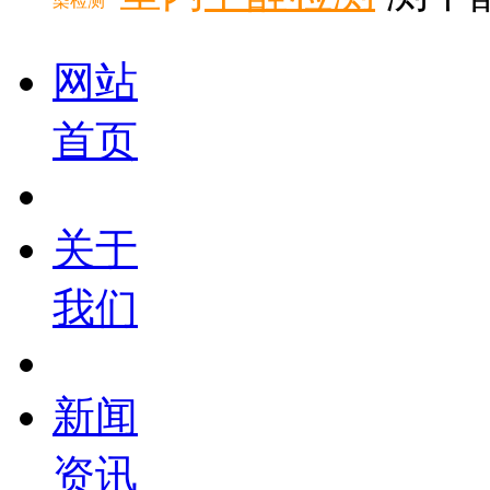
染检测
网站
首页
关于
我们
新闻
资讯