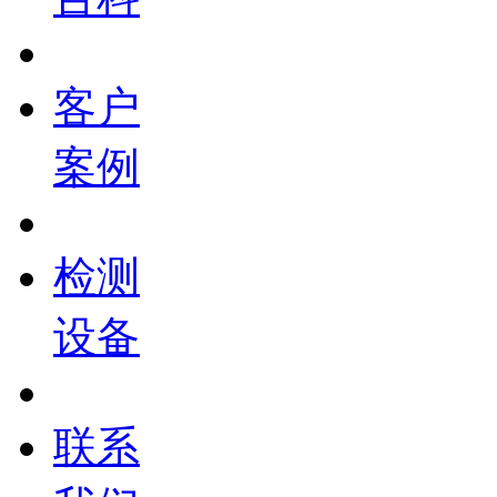
客户
案例
检测
设备
联系