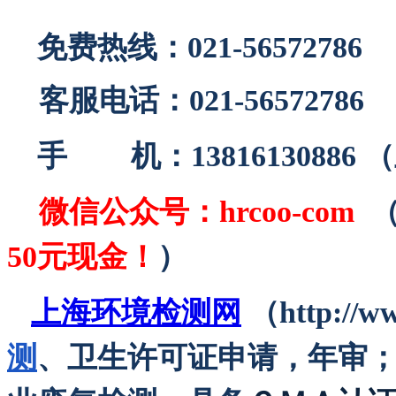
免费
热线：021-56572786
客服电话：021-56572786
手 机：13816130886
微信公众号：
hrcoo-com
50元现金！
）
上海环境检测网
（http://
测
、卫生许可证申请，年审