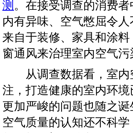
测
。在接受调查的消费者中
内有异味、空气憋屈令人不
来自于装修、家具和涂料
窗通风来治理室内空气污
从调查数据看，室内空
注，打造健康的室内环境
更加严峻的问题也随之诞
空气质量的认知还不科学