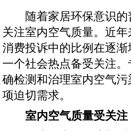
随着家居环保意识的普
关注室内空气质量。近年
消费投诉中的比例在逐渐
一个社会热点备受关注。
确检测和治理室内空气污
项迫切需求。
室内空气质量受关注