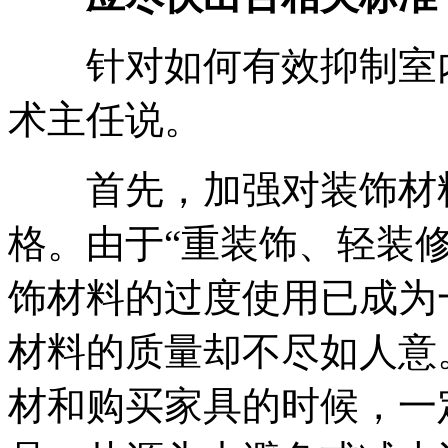
针对如何有效抑制室内
术主任说。
首先，加强对装饰材料
格。由于“重装饰、轻装
饰材料的过度使用已成为
材料的质量却不尽如人意
材和购买家具的时候，一