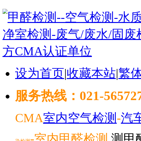
设为首页
|
收藏本站
|
繁
服务热线：021-5657278
CMA
室内空气检测
-
汽
-室内
甲醛检测
测甲