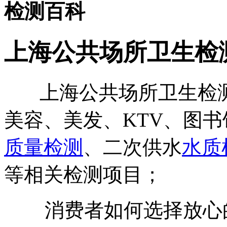
检测百科
上海公共场所卫生检
上海公共场所卫生检测报
美容、美发、KTV、图
质量检测
、二次供水
水质
等相关检测项目；
消费者如何选择放心