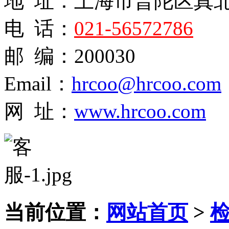
地 址：上海市普陀区真
电 话：
021-56572786
邮 编：200030
Email：
hrcoo@hrcoo.com
网 址：
www.hrcoo.com
当前位置：
网站首页
>