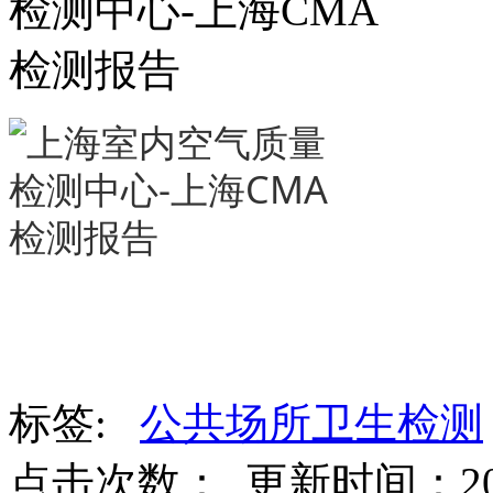
标签:
公共场所卫生检测
点击次数：
更新时间：2019-