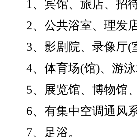
1、宾馆、旅店、招待
2、公共浴室、理发店
3、影剧院、录像厅(室
4、体育场(馆)、游泳场
5、展览馆、博物馆、
6、有集中空调通风系
7、足浴。