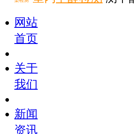
染检测
网站
首页
关于
我们
新闻
资讯