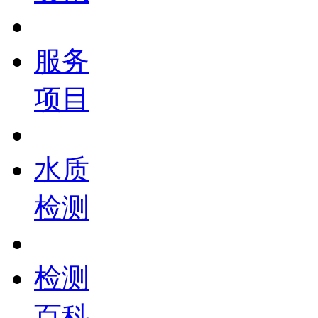
服务
项目
水质
检测
检测
百科