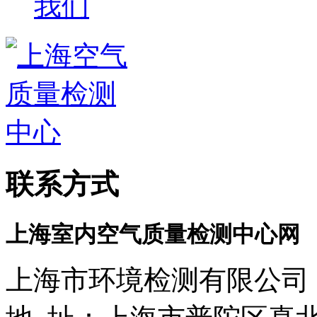
我们
联系方式
上海室内空气质量检测中心网
上海市环境检测有限公司