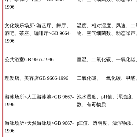
1996
文化娱乐场所<游艺厅、舞厅、
温度、相对湿度、风速、二
酒吧、茶座、咖啡厅>GB 9664-
物、空气细菌数、动态噪声
1996
公共浴室GB 9665-1996
室温、二氧化碳、一氧化碳
理发店、美容店GB 9666-1996
二氧化碳、一氧化碳、甲醛
游泳场所<人工游泳池>GB 9667-
池水温度、pH值、浑浊度
1996
数、有毒物质
游泳场所<天然游泳场>GB 9667-
pH值、透明度、漂浮物质
1996