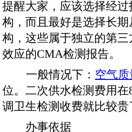
提醒大家，应该选择经过
构，而且最好是选择长期
构，这些属于独立的第三
效应的CMA检测报告。
一般情况下：
空气质
位。二次供水检测费用在80
调卫生检测收费就比较贵了 4
办事依据