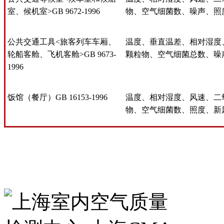
室、候机室>GB 9672-1996
物、空气细菌数、噪声、照
公共交通工具<旅客列车车厢、
温度、垂直温差、相对湿度
轮船客舱、飞机客舱>GB 9673-
颗粒物、空气细菌总数、噪
1996
饭馆（餐厅）GB 16153-1996
温度、相对湿度、风速、二
物、空气细菌数、照度、新